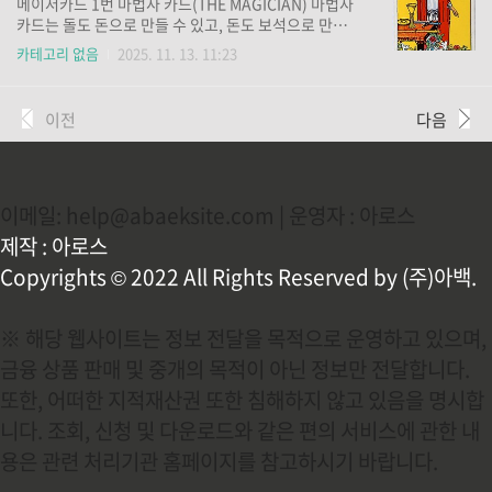
메이저카드 1번 마법사 카드(THE MAGICIAN) 마법사
한 유익한 정보들과 소식을 위해 구축되었습니다.2. 주
카드는 돌도 돈으로 만들 수 있고, 돈도 보석으로 만들
요 제공 서비스부산일자리정보망의 핵심 기능들을 살
수 있는 다재다능한 능력을 가지고 있는 사람입니다. 따
카테고리 없음
2025. 11. 13. 11:23
펴보면 다음과 같습니다. 서비스명설명참고채용정보
라서 마음만 먹으면 무엇이든 해 낼 수 있는 사람을 상
(구인·구직)지역 기업 및 공공기관의 최신 채용공고 조
징하기도 합니다. 이 마법사의 카드가 나왔을 경우에는
회. 구직 등록과 기업의 공고 등록 기능 제공.busanjo
마음을 깨끗하게 유지하는 것이 필요합니다. 왜냐하면
이전
다음
b.n..
그의 능력이 무궁무진하지만 이러한 능력을 잘못사용
하여 후회하는 일이 있을 수 있기 때문입니다. 타로카드
이야기 다시보기 메이저 카드 다시 보기 위 사진을 보면
머리 위의 무한대 모양은 그 능력의 무한함을 상징하고
이메일: help@abaeksite.com | 운영자 : 아로스
있는데요, 보통은 그러한 능력을 좋은 쪽으로 사용하지
만, 마음을 잘 못 먹는다면 안 좋은 결과를 초래하게 되
제작 : 아로스
므로, 이 마법사의 카드가 나온 경우라면 마음을..
Copyrights © 2022 All Rights Reserved by (주)아백.
※ 해당 웹사이트는 정보 전달을 목적으로 운영하고 있으며,
금융 상품 판매 및 중개의 목적이 아닌 정보만 전달합니다.
또한, 어떠한 지적재산권 또한 침해하지 않고 있음을 명시합
니다. 조회, 신청 및 다운로드와 같은 편의 서비스에 관한 내
용은 관련 처리기관 홈페이지를 참고하시기 바랍니다.