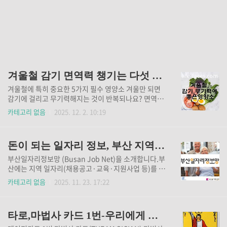
겨울철 감기 면역력 챙기는 다섯 가지 음식
겨울철에 특히 중요한 5가지 필수 영양소 겨울만 되면
감기에 걸리고 무기력해지는 것이 반복되나요? 면역력
강화와 에너지 충전에 필요한 5가지 핵심 영양소만 제
카테고리 없음
2025. 12. 2. 10:19
대로 챙기면 건강한 겨울을 보낼 수 있습니다. 지금 바
로 확인하고 올겨울은 감기 없이 활기차게 보내세요.겨
울철 필수 영양소 5가지 완벽 정리비타민 D, 비타민 C,
돈이 되는 일자리 정보, 부산 지역 일자리 채용공고 교육 지원 사업
아연, 오메가-3, 비타민 B군이 겨울철 건강 유지의 핵심
입니다. 이 5가지 영양소를 적절히 섭취하면 면역력 강
부산일자리정보망 (Busan Job Net)을 소개합니다.부
화와 에너지 증진을 동시에 얻을 수 있어 감기 예방과
산에는 지역 일자리(채용공고·교육·지원사업 등)를 한
무기력증 해소에 직접적인 도움이 됩니다.요약: 5대 핵
곳에 모아 제공하는 포털사이트 이 있습니다. 오늘은 지
카테고리 없음
2025. 11. 23. 17:22
심 영양소로 감기와 무기력을 동시 해결 면역력 챙기는
역의 일자리정보와 채용공고, 교육 지원사업들에 대해
음식 다시 보기 건강관리가이드 바로가기 영양소별 섭
간단히 살펴보겠습니다. 일자리 정보사이트 바로가기
취방법 단계별 가이드비타민 D 충전하는 방법하루 15
1. 부산 일자리정보망 부산 지역 내 일자리 정보(채용공
분 햇볕 쬐..
타로,마법사 카드 1번-우리에게 주는 조언
고, 기업정보, 교육훈련, 정책 등)를 통합 제공하고 있어
요. 구직자, 기업, 교육기관, 일자리 지원 기관 등에 대